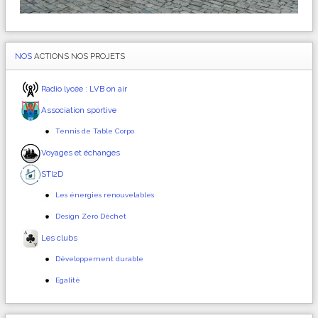
NOS
ACTIONS NOS PROJETS
Radio lycée : LVB on air
Association sportive
Tennis de Table Corpo
Voyages et échanges
STI2D
Les énergies renouvelables
Design Zero Déchet
Les clubs
Développement durable
Egalité