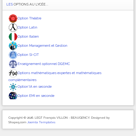
LES
OPTIONS AU LYCÉE...
Option Théâtre
Option Latin
Option Italien
Option Management et Gestion
Option SI-CIT
Enseignement optionnel DGEMC
Options mathématiques expertes et mathématiques
complémentaires
Option'IA en seconde
Option EMI en seconde
Copyright © 2026. LEGT François VILLON - BEAUGENCY. Designed by
Shape5.com
Joomla Templates