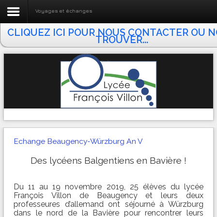
Voyages et échanges
CLIQUEZ ICI POUR NOUS CONTACTER OU 
Accueil Lycée F. VILLON
TROUVER...
Actualités
Le Lycée
BTS ATI
Taxe d'apprentissage
Vie pédagogique
Echange Beaugency-Würzburg An V
Vie lycéenne
Des lycéens Balgentiens en Bavière !
Vie associative
Du 11 au 19 novembre 2019, 25 élèves du lycée
E.N.T.
François Villon de Beaugency et leurs deux
professeures d’allemand ont séjourné à Würzburg
dans le nord de la Bavière pour rencontrer leurs