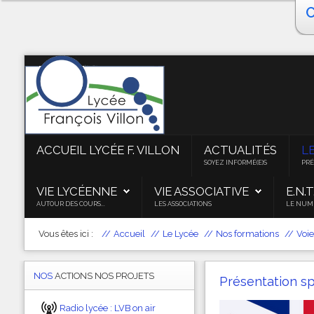
Accueil Lycée F. VILLON
Actualités
Le Lycée
BTS ATI
ACCUEIL LYCÉE F. VILLON
ACTUALITÉS
L
SOYEZ INFORMÉ(E)S
PRÉ
Taxe d'apprentissage
VIE LYCÉENNE
VIE ASSOCIATIVE
E.N.T
Vie pédagogique
AUTOUR DES COURS...
LES ASSOCIATIONS
LE NUM
Vie lycéenne
Vous êtes ici :
Accueil
Le Lycée
Nos formations
Voie
Vie associative
NOS
ACTIONS NOS PROJETS
Présentation s
E.N.T.
Radio lycée : LVB on air