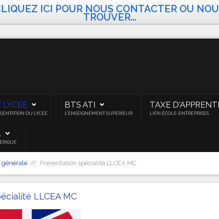
CLIQUEZ ICI POUR NOUS CONTACTER OU NOU
TROUVER...
E LYCÉE
BTS ATI
TAXE D'APPRENT
SENTATION DU LYCÉE
L'ENSEIGNEMENT SUPÉRIEUR
LIEN ÉCOLE-ENTREPRISES
.
ÉRIQUE
 générale
Présentation spécialité LLCEA MC
pécialité LLCEA MC