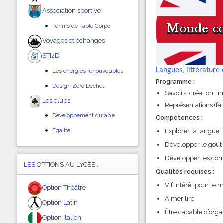
Association sportive
Tennis de Table Corpo
Voyages et échanges
STI2D
Langues, littérature
Les énergies renouvelables
Programme :
Design Zero Déchet
Savoirs, création, i
Les clubs
Représentations (fai
Développement durable
Compétences :
Egalité
Explorer la langue, 
Développer le goût 
Développer les co
LES
OPTIONS AU LYCÉE...
Qualités requises :
Vif intérêt pour l
Option Théâtre
Aimer lire
Option Latin
Être capable d’orga
Option Italien