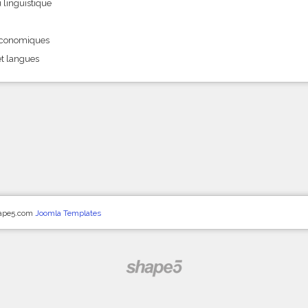
 linguistique
 économiques
et langues
hape5.com
Joomla Templates