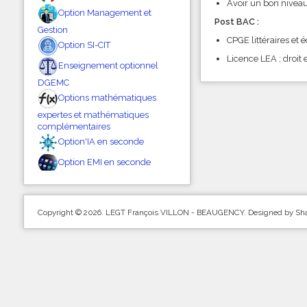
Avoir un bon niveau
Option Management et
Post BAC :
Gestion
CPGE littéraires et
Option SI-CIT
Licence LEA ; droit 
Enseignement optionnel
DGEMC
Options mathématiques
expertes et mathématiques
complémentaires
Option'IA en seconde
Option EMI en seconde
Copyright © 2026. LEGT François VILLON - BEAUGENCY. Designed by S