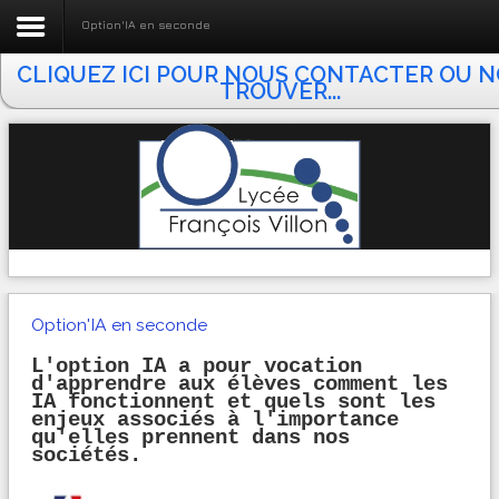
Option'IA en seconde
Envoyer
CLIQUEZ ICI POUR NOUS CONTACTER OU 
Accueil Lycée F. VILLON
TROUVER...
Actualités
Le Lycée
BTS ATI
Taxe d'apprentissage
Vie pédagogique
Option'IA en seconde
Vie lycéenne
L'option IA a pour vocation
d'apprendre aux élèves comment les
Vie associative
IA fonctionnent et quels sont les
enjeux associés à l'importance
E.N.T.
qu'elles prennent dans nos
sociétés.