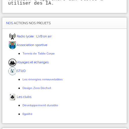
utiliser des IA.
NOS
ACTIONS NOS PROJETS
Radio lycée : LVB on air
Association sportive
Tennis de Table Corpo
Voyages et échanges
STI2D
Les énergies renouvelables
Design Zero Déchet
Les clubs
Développement durable
Egalité