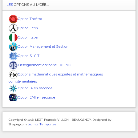
LES
OPTIONS AU LYCÉE...
Option Théâtre
Option Latin
Option Italien
Option Management et Gestion
Option SI-CIT
Enseignement optionnel DGEMC
Options mathématiques expertes et mathématiques
complémentaires
Option'IA en seconde
Option EMI en seconde
Copyright © 2026. LEGT François VILLON - BEAUGENCY. Designed by
Shape5.com
Joomla Templates