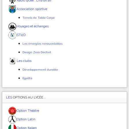
Radio lycée : LVB on air
Association sportive
Tennis de Table Corpo
Voyages et échanges
STI2D
Les énergies renouvelables
Design Zero Déchet
Les clubs
Développement durable
Egalité
LES
OPTIONS AU LYCÉE...
Option Théâtre
Option Latin
Option Italien