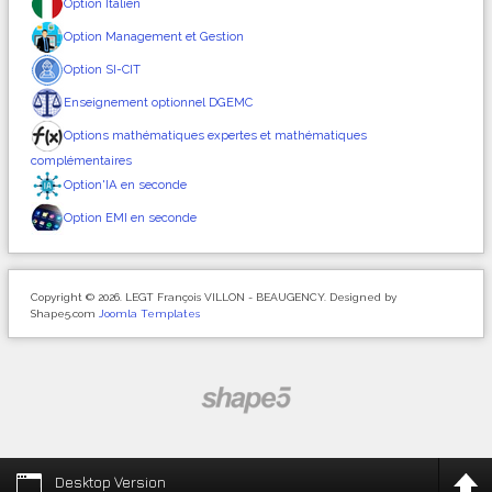
Option Italien
Option Management et Gestion
Option SI-CIT
Enseignement optionnel DGEMC
Options mathématiques expertes et mathématiques
complémentaires
Option'IA en seconde
Option EMI en seconde
Copyright © 2026. LEGT François VILLON - BEAUGENCY. Designed by
Shape5.com
Joomla Templates
Desktop Version