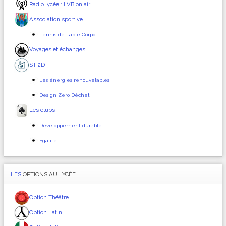
Radio lycée : LVB on air
Association sportive
Tennis de Table Corpo
Voyages et échanges
STI2D
Les énergies renouvelables
Design Zero Déchet
Les clubs
Développement durable
Egalité
LES
OPTIONS AU LYCÉE...
Option Théâtre
Option Latin