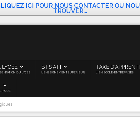
CLIQUEZ ICI POUR NOUS CONTACTER OU NOU
TROUVER...
E LYCÉE
BTS ATI
TAXE D'APPRENT
SENTATION DU LYCÉE
L'ENSEIGNEMENT SUPÉRIEUR
LIEN ÉCOLE-ENTREPRISES
.
ÉRIQUE
ogiques