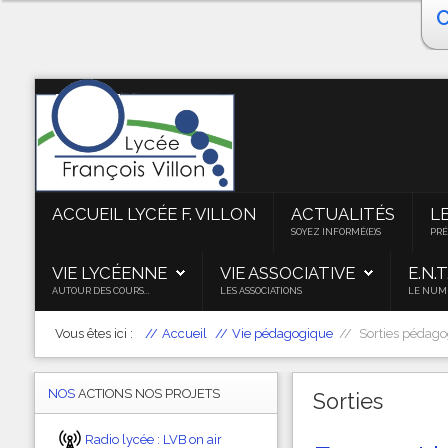
Accueil Lycée F. VILLON
Actualités
Le Lycée
BTS ATI
ACCUEIL LYCÉE F. VILLON
ACTUALITÉS
L
SOYEZ INFORMÉ(E)S
PRÉ
Taxe d'apprentissage
VIE LYCÉENNE
VIE ASSOCIATIVE
E.N.T
Vie pédagogique
AUTOUR DES COURS...
LES ASSOCIATIONS
LE NUM
Vie lycéenne
Vous êtes ici :
Accueil
Vie pédagogique
Sorties pédag
Vie associative
NOS
ACTIONS NOS PROJETS
Sorties
E.N.T.
Radio lycée : LVB on air