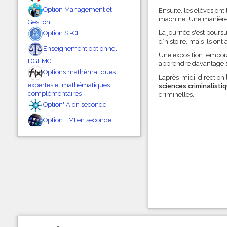
Option Management et
Ensuite, les élèves ont 
machine. Une manière 
Gestion
La journée s'est poursu
Option SI-CIT
d’histoire, mais ils ont
Enseignement optionnel
Une exposition tempor
DGEMC
apprendre davantage s
Options mathématiques
L’après-midi, direction
expertes et mathématiques
sciences
criminalisti
complémentaires
criminelles.
Option'IA en seconde
Option EMI en seconde