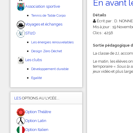
En avant l
Association sportive
Détails
Tennis de Table Corpo
Écrit par :
D. NONNE
Voyages et échanges
Mis à jour : 19 Novemb
Clics : 4256
STI2D
Les énergies renouvelables
Sortie pédagogique de
Design Zero Déchet
La classe de 2J, accom
Les clubs
Le matin, les élèves ont
temporaire «
Sous la s
Développement durable
jeux vidéo et plus la
Egalité
LES
OPTIONS AU LYCÉE...
Option Théâtre
Option Latin
Option Italien