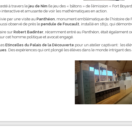
testé à travers le
jeu de Nim
(le jeu des « bâtons » de l’émission « Fort Boyar
interactive et amusante de voir les mathématiques en action.
ivie par une visite au
Panthéon
, monument emblématique de l’histoire de F
 aussi observé de près le
pendule de Foucault
, installé en 1851, qui démontr
aire sur
Robert Badinter
, récemment entré au Panthéon, était également ouve
ur cet homme politique et avocat engagé.
 les
Etincelles du
Pala
is de la Découverte
pour un atelier captivant : les él
que
s
. Des expériences qui ont plongé les élèves dans le monde intrigant de