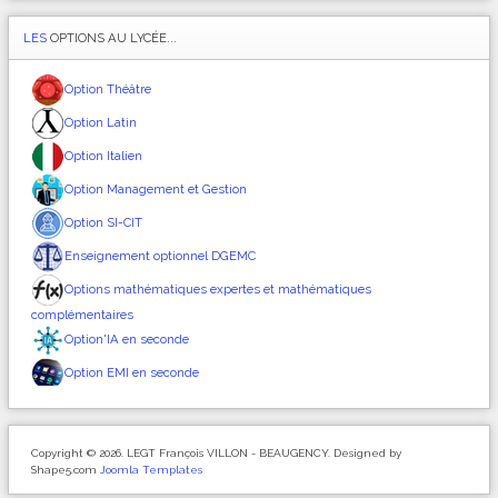
LES
OPTIONS AU LYCÉE...
Option Théâtre
Option Latin
Option Italien
Option Management et Gestion
Option SI-CIT
Enseignement optionnel DGEMC
Options mathématiques expertes et mathématiques
complémentaires
Option'IA en seconde
Option EMI en seconde
Copyright © 2026. LEGT François VILLON - BEAUGENCY. Designed by
Shape5.com
Joomla Templates