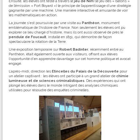
Ensuite, les élèves ont testé à travers le
jeu de Nim
(le jeu des « bâtons »
de l’émission « Fort Boyard ») le principe de l’apprentissage d’une stratégie
gagnante par une machine. Une manière interactive et amusante de voir
les mathématiques en action.
La journée s'est poursuivie par une visite au
Panthéon
, monument
emblématique de l’histoire de France. Non seulement les élèves ont pu
explorer ce lieu chargé d’histoire, mais ils ont aussi observé de près le
pendule de Foucault
, installé en 1851, qui démontre de façon
spectaculaire la rotation de la Terre.
Une exposition temporaire sur
Robert Badinter
, récemment entré au
Panthéon, était également ouverte aux visiteurs, offrant aux élèves
l'opportunité d'en apprendre davantage sur cet homme politique et avocat
engagé.
L’après-midi, direction les
Etincelles du
Pala
is de la Découverte
pour
un atelier captivant : les élèves ont participé à un grand atelier de
chimie
lumineuse et
de sciences
criminalistique
s
. Des expériences qui ont
plongé les élèves dans le monde intrigant des analyses chimiques
utilisées pour résoudre des enquêtes criminelles.