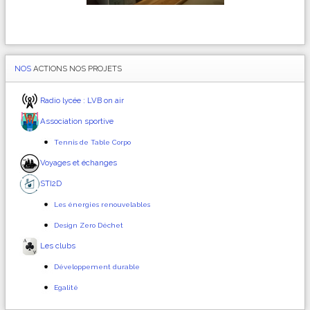
NOS
ACTIONS NOS PROJETS
Radio lycée : LVB on air
Association sportive
Tennis de Table Corpo
Voyages et échanges
STI2D
Les énergies renouvelables
Design Zero Déchet
Les clubs
Développement durable
Egalité